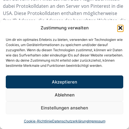
dabei Protokolldaten an den Server von Pinterest in die
USA. Diese Protokolldaten enthalten möglicherweise
Ihre IP-Adresse, die Adresse der besuchten Websites, die
ebenfalls Pinterest-Funktionen enthalten, Art und
Zustimmung verwalten
Einstellungen des Browsers, Datum und Zeitpunkt der
Um dir ein optimales Erlebnis zu bieten, verwenden wir Technologien wie
Anfrage, Ihre Verwendungsweise von Pinterest sowie
Cookies, um Geräteinformationen zu speichern und/oder darauf
Cookies.
zuzugreifen. Wenn du diesen Technologien zustimmst, können wir Daten
wie das Surfverhalten oder eindeutige IDs auf dieser Website verarbeiten.
Die Verwendung des Pinterest-Plugins erfolgt auf
Wenn du deine Zustimmung nicht erteilst oder zurückziehst, können
bestimmte Merkmale und Funktionen beeinträchtigt werden.
Grundlage von Art. 6 Abs. 1 lit. f DSGVO. Der
Websitebetreiber hat ein berechtigtes Interesse an einer
Akzeptieren
möglichst umfangreichen Sichtbarkeit in den Sozialen
Medien.
Ablehnen
Weitere Informationen zu Zweck, Umfang und weiterer
Verarbeitung und Nutzung der Daten durch Pinterest
Einstellungen ansehen
sowie Ihre diesbezüglichen Rechte und Möglichkeiten
Cookie-Richtlinie
Datenschutzerklärung
Impressum
zum Schutz Ihrer Privatsphäre finden Sie in den