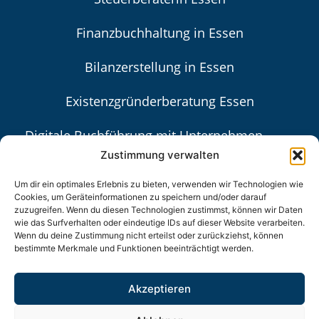
Finanzbuchhaltung in Essen
Bilanzerstellung in Essen
Existenzgründerberatung Essen
Digitale Buchführung mit Unternehmen
Online in Essen
Zustimmung verwalten
Steuerberaterin in Essen
Um dir ein optimales Erlebnis zu bieten, verwenden wir Technologien wie
Cookies, um Geräteinformationen zu speichern und/oder darauf
zuzugreifen. Wenn du diesen Technologien zustimmst, können wir Daten
Einnahmen-Überschuss-Rechnung in Essen
wie das Surfverhalten oder eindeutige IDs auf dieser Website verarbeiten.
Wenn du deine Zustimmung nicht erteilst oder zurückziehst, können
Unternehmensberatung Essen
bestimmte Merkmale und Funktionen beeinträchtigt werden.
Existenzgründung in Essen
Akzeptieren