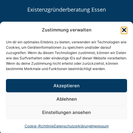
Existenzgründerberatung Essen
Digitale Buchführung mit Unternehmen
Online in Essen
Zustimmung verwalten
Steuerberaterin in Essen
Um dir ein optimales Erlebnis zu bieten, verwenden wir Technologien wie
Cookies, um Geräteinformationen zu speichern und/oder darauf
zuzugreifen. Wenn du diesen Technologien zustimmst, können wir Daten
Einnahmen-Überschuss-Rechnung in Essen
wie das Surfverhalten oder eindeutige IDs auf dieser Website verarbeiten.
Wenn du deine Zustimmung nicht erteilst oder zurückziehst, können
bestimmte Merkmale und Funktionen beeinträchtigt werden.
Unternehmensberatung Essen
Existenzgründung in Essen
Akzeptieren
Ablehnen
Steuerliche Rechtsbehelfsverfahren Essen
Einstellungen ansehen
Steuerberater in Essen-Werden
Cookie-Richtlinie
Datenschutzerklärung
Impressum
Unternehmensnachfolgeberatung in Essen